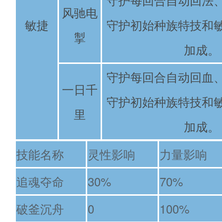
风驰电
敏捷
守护初始种族特技和
掣
加成。
守护每回合自动回血
一日千
守护初始种族特技和
里
加成。
技能名称
灵性影响
力量影响
追魂夺命
30%
70%
破釜沉舟
0
100%