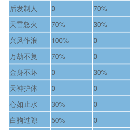
后发制人
0
70%
天雷怒火
70%
30%
兴风作浪
100%
0
万劫不复
70%
0
金身不坏
0
30%
天神护体
0
0
心如止水
30%
0
白驹过隙
50%
0