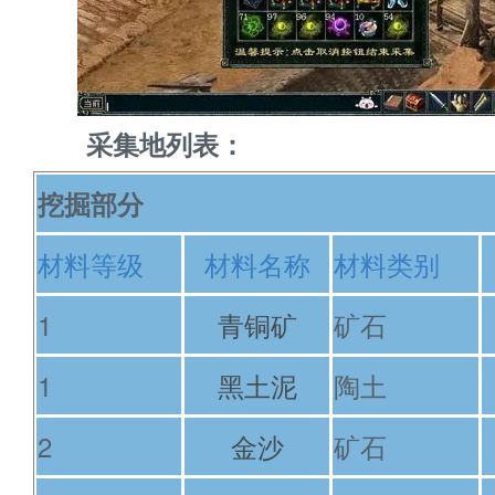
采集地列表：
挖掘部分
材料等级
材料名称
材料类别
1
青铜矿
矿石
1
黑土泥
陶土
2
金沙
矿石