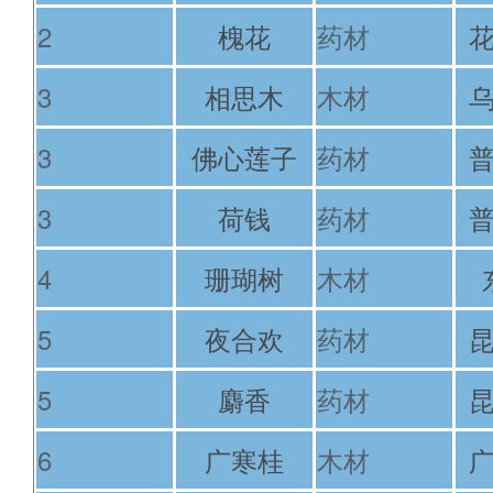
2
槐花
药材
3
相思木
木材
3
佛心莲子
药材
3
荷钱
药材
4
珊瑚树
木材
5
夜合欢
药材
5
麝香
药材
6
广寒桂
木材