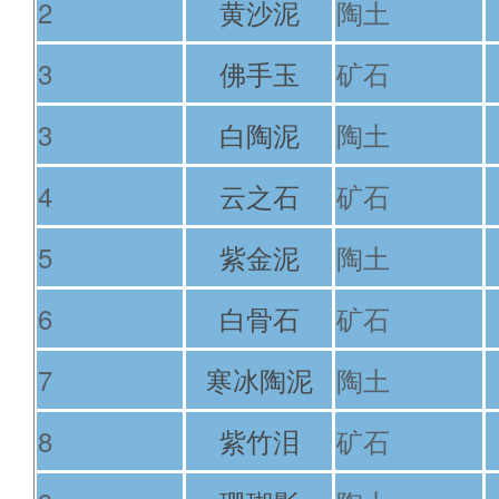
2
黄沙泥
陶土
3
佛手玉
矿石
3
白陶泥
陶土
4
云之石
矿石
5
紫金泥
陶土
6
白骨石
矿石
7
寒冰陶泥
陶土
8
紫竹泪
矿石