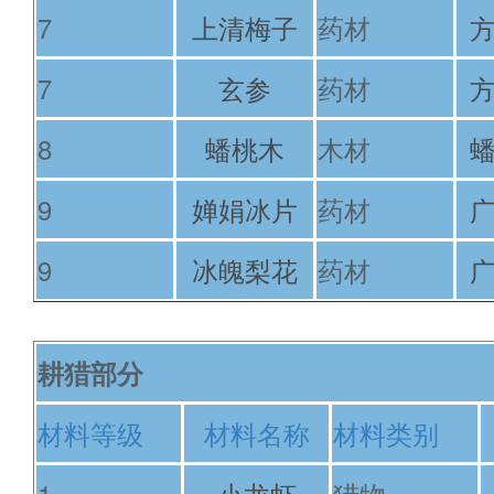
7
上清梅子
药材
7
玄参
药材
8
蟠桃木
木材
9
婵娟冰片
药材
9
冰魄梨花
药材
耕猎部分
材料等级
材料名称
材料类别
1
小龙虾
猎物