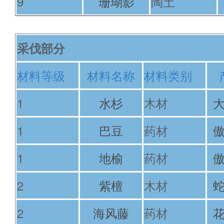
9
珊瑚影
陶土
采伐部分
材料等级
材料名称
材料类别
1
水杉
木材
1
巴豆
药材
1
地榆
药材
2
紫檀
木材
2
海风藤
药材