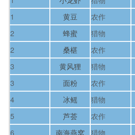
1
黄豆
农作
2
蜂蜜
猎物
2
桑椹
农作
3
黄风狸
猎物
3
面粉
农作
4
冰鳐
猎物
5
芦荟
农作
6
南海燕窝
猎物