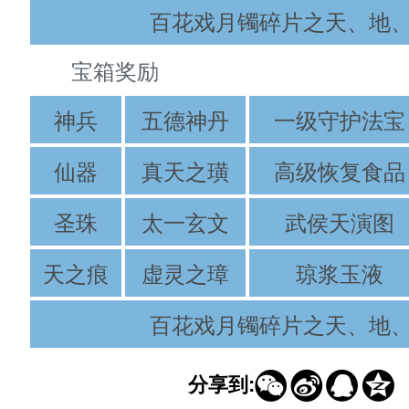
百花戏月镯碎片之天、地
宝箱奖励
神兵
五德神丹
一级守护法宝
仙器
真天之璜
高级恢复食品
圣珠
太一玄文
武侯天演图
天之痕
虚灵之璋
琼浆玉液
百花戏月镯碎片之天、地




分享到: