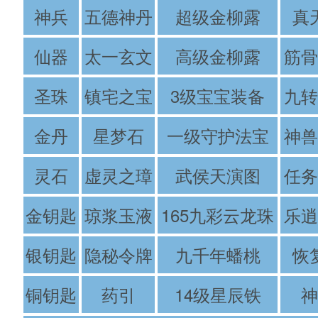
神兵
五德神丹
超级金柳露
真
仙器
太一玄文
高级金柳露
筋骨
圣珠
镇宅之宝
3级宝宝装备
九转
金丹
星梦石
一级守护法宝
神兽
灵石
虚灵之璋
武侯天演图
任务
金钥匙
琼浆玉液
165九彩云龙珠
乐逍
银钥匙
隐秘令牌
九千年蟠桃
恢
铜钥匙
药引
14级星辰铁
神