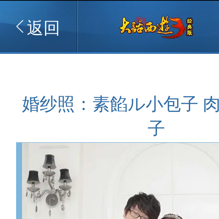
返回
婚纱照：素餡ル小包子 
子