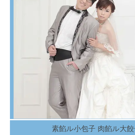
6
//xy3.163.com/m/2022/08/19/16145_457
素餡ル小包子 肉餡ル大餃
加载ing