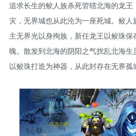
追求长生的鲛人族杀死管辖北海的龙王
灾，无界城也从此沦为一座死城。鲛人
主无界光以身殉族，新任龙王以鲛珠保
魄。散发到北海的阴阳之气扰乱北海生
以鲛珠打造为神器，从此封存在无界孤