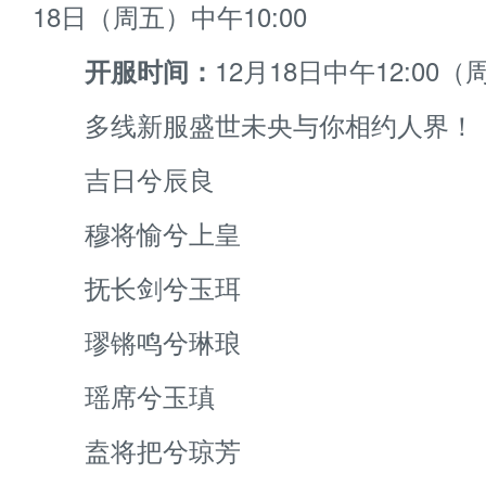
18日（周五）中午10:00
12月18日中午12:00（
开服时间：
多线新服盛世未央与你相约人界！
吉日兮辰良
穆将愉兮上皇
抚长剑兮玉珥
璆锵鸣兮琳琅
瑶席兮玉瑱
盍将把兮琼芳