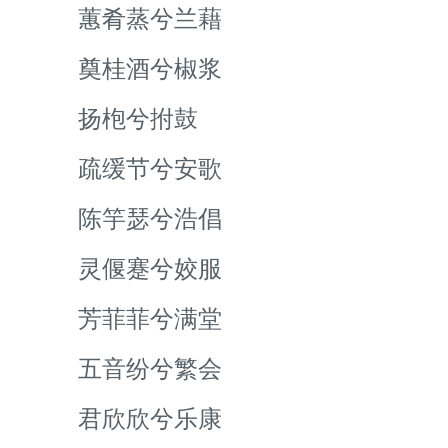
蕙肴蒸兮兰藉
奠桂酒兮椒浆
扬枹兮拊鼓
疏缓节兮安歌
陈竽瑟兮浩倡
灵偃蹇兮姣服
芳菲菲兮满堂
五音纷兮繁会
君欣欣兮乐康