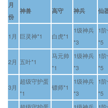
月
神兽
高守
神兵
仙
份
1级神兵
1
1月
巨灵神*1
白虎*1
*3
*5
马元帅
1级神兵
1
2月
五叶*1
*1
*3
*5
超级守护蛋
1级神兵
1
3月
镖师*1
*1
*3
*5
超级守护蛋
1级神兵
1