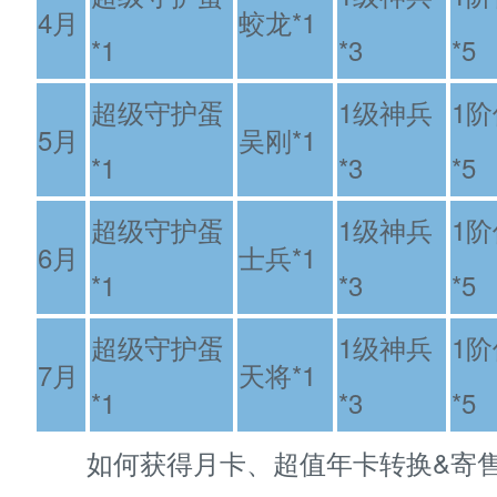
4月
蛟龙*1
*1
*3
*5
超级守护蛋
1级神兵
1
5月
吴刚*1
*1
*3
*5
超级守护蛋
1级神兵
1
6月
士兵*1
*1
*3
*5
超级守护蛋
1级神兵
1
7月
天将*1
*1
*3
*5
如何获得月卡、超值年卡转换&寄售