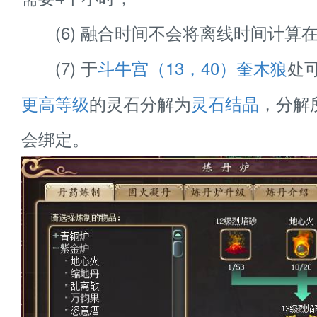
(6) 融合时间不会将离线时间计算
(7) 于
斗牛宫（13，40）奎木狼
处
更高等级
的灵石分解为
灵石结晶
，分解
会绑定。