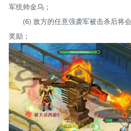
军统帅金乌；
(6) 敌方的任意强袭军被击杀后将
奖励；