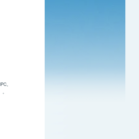
PC。
）。