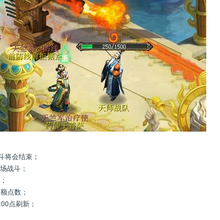
战斗将会结束；
二场战斗；
斗；
高额点数；
:00点刷新；