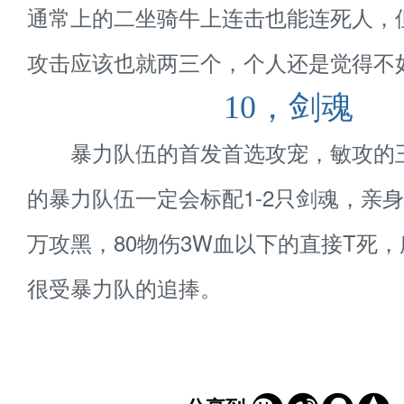
通常上的二坐骑牛上连击也能连死人，
攻击应该也就两三个，个人还是觉得不
10，剑魂
暴力队伍的首发首选攻宠，敏攻的
的暴力队伍一定会标配1-2只剑魂，亲身
万攻黑，80物伤3W血以下的直接T死
4
//xy3.163.com/m/2022/08/22/6426_6382
加载ing
很受暴力队的追捧。