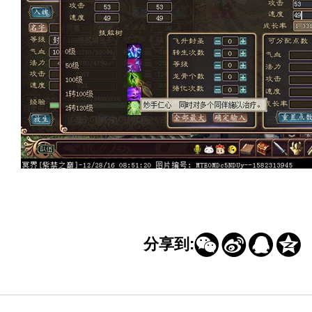
4
加载ing




分享到: