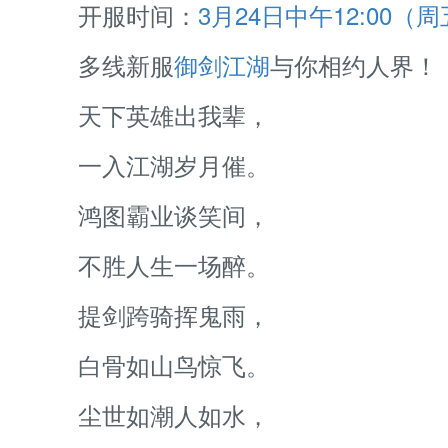
开服时间：
3月24日中午12:00（
多线新服
御剑江湖
与你相约人界！
天下英雄出我辈，
一入江湖岁月催。
鸿图霸业谈笑间，
不胜人生一场醉。
提剑跨骑挥鬼雨，
白骨如山鸟惊飞。
尘世如潮人如水，