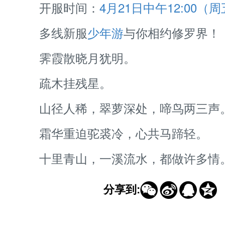
开服时间：
4月21日中午12:00（
多线新服
少年游
与你相约修罗界！
霁霞散晓月犹明。
疏木挂残星。
山径人稀，翠萝深处，啼鸟两三声
霜华重迫驼裘冷，心共马蹄轻。
十里青山，一溪流水，都做许多情




分享到: