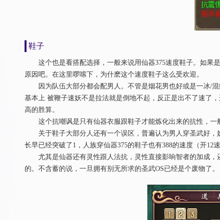
鞋子
这个也是看搭配选择，一般来说用仙器375速度鞋子。如果是
原因吧。在这里啰嗦下，为什麽这个速度鞋子这么受欢迎。
因为队伍大部分都会配男人。不管是烟花男也好或是一冰/混
基本上 被鞭子速妖不是拉法就是倒地不起，反正是出不了速了
高的胜算。
这个抗嘲讽是只有仙器衣服跟鞋子才能炼化出来的抗性，一
关于鞋子大部分人还有一个误区，普遍认为男人穿圣武好，妖族
长早已经突破了1，人族穿仙器375的鞋子也有388的速度（开1
尤其是仙器还有灵性跟人法抗，灵性直接影响智者的加成，还有属
的。不含蓄的说，一旦拥有别无所求的圣武OS已经是个废物了。