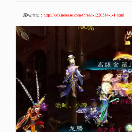
原帖地址：
http://xy3.netease.com/thread-1226314-1-1.html