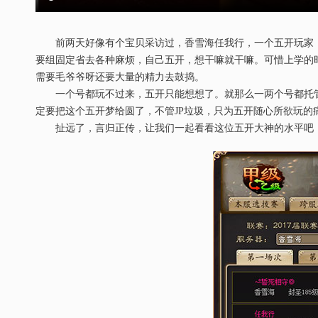
前两天好像有个宝贝采访过，香雪海任我行，一个五开玩家，
要组固定省去各种麻烦，自己五开，想干嘛就干嘛。可惜上学的
需要毛爷爷呀还要大量的精力去鼓捣。
一个号都玩不过来，五开只能想想了。就那么一两个号都托管
定要把这个五开梦给圆了，不管JP垃圾，只为五开随心所欲玩的
扯远了，言归正传，让我们一起看看这位五开大神的水平吧