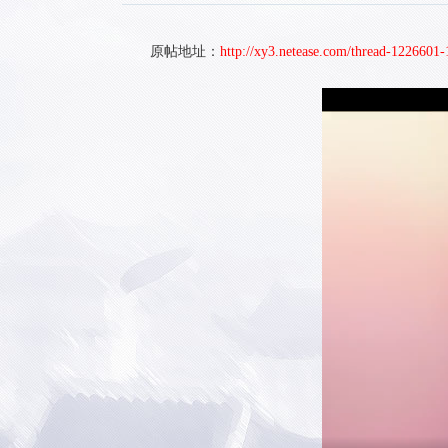
原帖地址：
http://xy3.netease.com/thread-1226601-