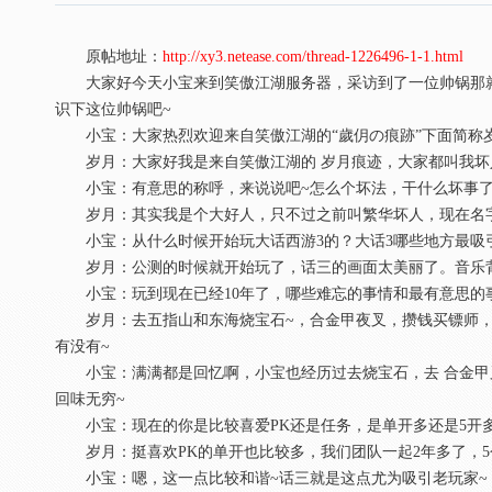
原帖地址：
http://xy3.netease.com/thread-1226496-1-1.html
大家好今天小宝来到笑傲江湖服务器，采访到了一位帅锅那就是
识下这位帅锅吧~
小宝：大家热烈欢迎来自笑傲江湖的“歲仴の痕跡”下面简称岁
岁月：大家好我是来自笑傲江湖的 岁月痕迹，大家都叫我坏
小宝：有意思的称呼，来说说吧~怎么个坏法，干什么坏事了
岁月：其实我是个大好人，只不过之前叫繁华坏人，现在名字
小宝：从什么时候开始玩大话西游3的？大话3哪些地方最吸
岁月：公测的时候就开始玩了，话三的画面太美丽了。音乐背
小宝：玩到现在已经10年了，哪些难忘的事情和最有意思的
岁月：去五指山和东海烧宝石~，合金甲夜叉，攒钱买镖师，和
有没有~
小宝：满满都是回忆啊，小宝也经历过去烧宝石，去 合金甲叉子
回味无穷~
小宝：现在的你是比较喜爱PK还是任务，是单开多还是5开
岁月：挺喜欢PK的单开也比较多，我们团队一起2年多了，5
小宝：嗯，这一点比较和谐~话三就是这点尤为吸引老玩家~