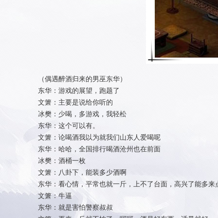
（偶遇醉酒归来的男巫东华）
东华：游戏的展望，跑题了
文箫：主要是说给你听的
冰樊：少喝，多游戏，我轻松
东华：这个可以有。
文箫：论喝酒我以为就我们山东人爱喝呢
东华：哈哈，全国排行喝酒沧州也在前面
冰樊：酒桶一枚
文箫：八卦下，能装多少酒啊
东华：看心情，平常也就一斤，上不了台面，高兴了能多来点
文箫：牛逼
东华：就是害怕警察叔叔