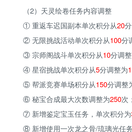
（2）天灵绘卷任务内容调整
① 重返车迟国副本单次积分从
20
分
② 无限挑战活动单次积分从
100
分
③ 宗师阁战斗单次积分从
10
分调整
④ 星宿挑战单次积分从
5
分调整为
1
⑤ 帮派竞赛单场积分从
150
分调整
⑥ 秘宝合成最大次数调整为
250
次
⑦ 新增鉴定宝玉任务，单次积分为
⑧ 新增使用一次龙之骨/琉璃光任