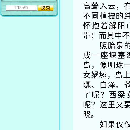
高耸入云，
不同植被的
怀抱着解阳
带；而其中不
照胎泉的形
成一座堰塞
岛，像明珠
女娲塚，岛上
矖、白泽、
了呢？西梁
呢？这里又
晓。
如果仅仅是