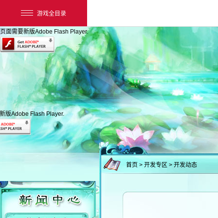
游戏全目录
页面需要新版Adobe Flash Player.
Adobe Flash Player.
网易游戏
游戏爱好者
首页
> 开发专区 > 开发动态
我的足迹：
新大话3经典版