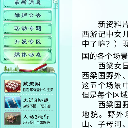
新资料片的
西游记中女
中了嘛？）
国的各个场景
西梁女国场
西梁国野外
这五个场景
看看都有些什么宝贝
但是每个区域
西梁国野外
游戏不懂，问知道！
地貌。野外
山、子母河
运行疑问全面解答