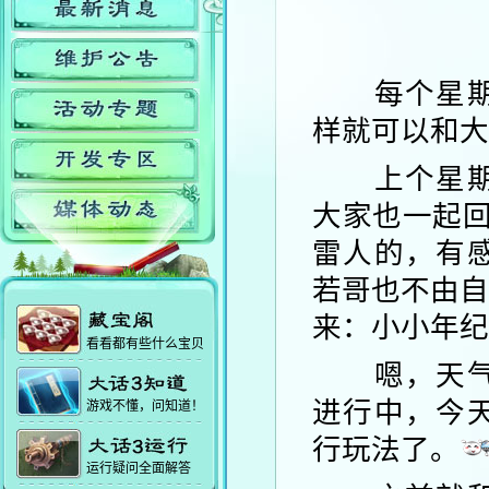
每个星期都
样就可以和大
上个星期我
大家也一起回
雷人的，有
若哥也不由自
来：小小年纪
看看都有些什么宝贝
嗯，天气热
进行中，今
游戏不懂，问知道！
行玩法了。
运行疑问全面解答