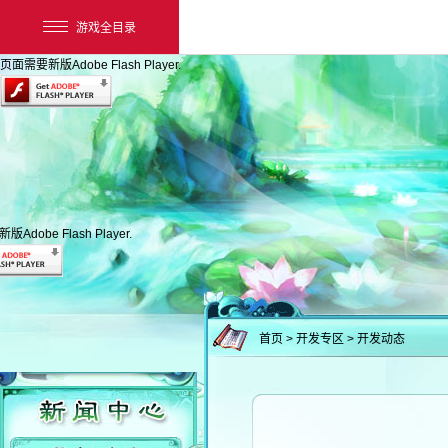
游戏全目录
页面需要新版Adobe Flash Player.
Adobe Flash Player.
网易游戏
游戏爱好者
首页
> 开发专区 > 开发动态
我的足迹：
新大话3经典版