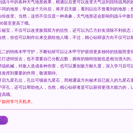
别战斗中的各种天气地形效果，精通以后更可以改变天气达到扭转战局的
不同的地形，学会这个方向后，将开启天眼，看到以往不曾看到的地形；
由你改变。当然，这些不仅仅是一种表象，天气地形还会影响到战斗中敌
00甚至更高了哦。
天秘宝，不仅可以改变敌我双方的抗性，还可以为己方好友清除不利状态
当然，你也可以制作出来交易给他人哦，不过，精心钻研该方向不仅可以
无二的特殊木甲守护，不断钻研可以让木甲守护获得更多独特的技能而变
己打进特技去，也不需要自己分配点数，拥有的独特技能也是相当强大的
帮战机械，对敌人造成各种伤害，也可以重创敌方耐久度，深入学习后可
将发挥到重要的作用，敬请期待。
开启九星孔位，孔位可镶嵌九星石，而精通该方向秘术后已嵌入的九星石
护开孔，还可以帮助他人，当然，精心钻研者是可以获得更强大能力的，
提高哦。
下如何学习天机术。