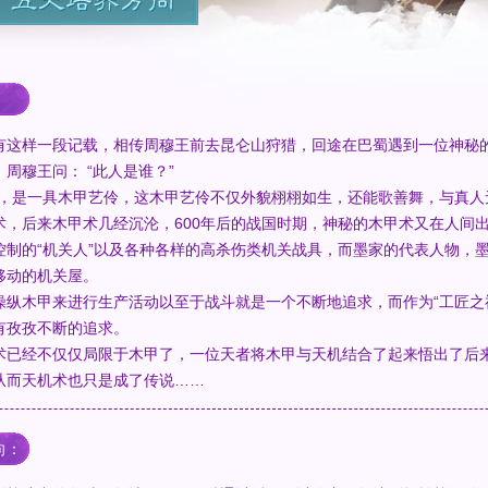
样一段记载，相传周穆王前去昆仑山狩猎，回途在巴蜀遇到一位神秘的
周穆王问： “此人是谁？”
是一具木甲艺伶，这木甲艺伶不仅外貌栩栩如生，还能歌善舞，与真人
后来木甲术几经沉沦，600年后的战国时期，神秘的木甲术又在人间出现
控制的“机关人”以及各种各样的高杀伤类机关战具，而墨家的代表人物，
移动的机关屋。
木甲来进行生产活动以至于战斗就是一个不断地追求，而作为“工匠之神
有孜孜不断的追求。
经不仅仅局限于木甲了，一位天者将木甲与天机结合了起来悟出了后来
从而天机术也只是成了传说……
向：