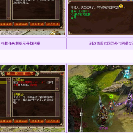
根据任务栏提示寻找阿桑
到达西梁女国野外与阿桑交