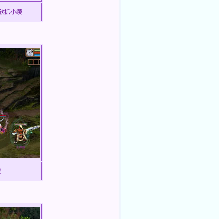
欲抓小缨
缨