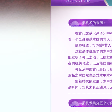
天机术的来历：
在古代文献《列子》中有这
着一个全身布满木纹的异人，
偃师答道：“此物并非人，
这就是传说最早的木甲术，
般发明了可以走动，以线枢
夜的机关飞鸢，以及能自由
可见从中国古代开始，操纵
造极之时自然也会对木甲术
随着时代的发展，木甲术已
是听闻，却从未真正遇见，
天机术共分五个方