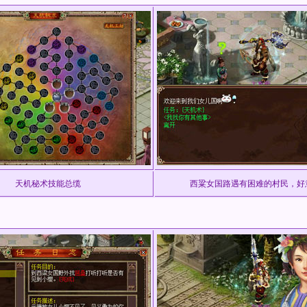
天机秘术技能总缆
西粱女国路遇有困难的村民，好