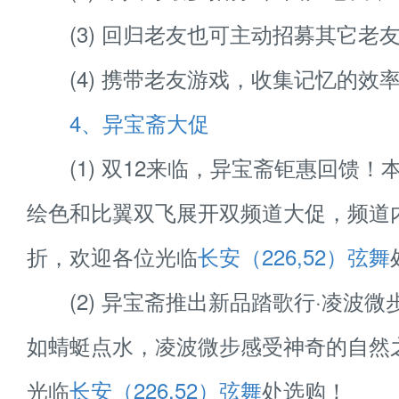
(3) 回归老友也可主动招募其它老
(4) 携带老友游戏，收集记忆的效
4、异宝斋大促
(1) 双12来临，异宝斋钜惠回馈！
绘色和比翼双飞展开双频道大促，频道内
折，欢迎各位光临
长安（226,52）弦舞
(2) 异宝斋推出新品踏歌行·凌波微
如蜻蜓点水，凌波微步感受神奇的自然
光临
长安（226,52）弦舞
处选购！