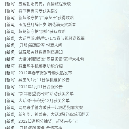
[新闻]
五载朝阳冉冉，真情旅程未歇
[新闻]
春节神兽高守获奖指引
[新闻]
新超级守护“广泽龙王”获得攻略
[新闻]
玉兔登月辞旧岁 烟花满天贺新春
[新闻]
超萌新守护“泉娃”获取攻略
[新闻]
大话西游3携手17173春节视频送祝福
[新闻]
[开服]福满盈春 悦满人间
[新闻]
试玩服务器数据删档通知
[新闻]
大话3倾情首发“网易阅读”豪华大礼包
[新闻]
藏宝阁手机绑定功能介绍
[新闻]
2012年春节贺岁专题火热发布
[新闻]
藏宝阁1月11日停机维护公告
[新闻]
2012年1月11日合服公告
[新闻]
“新年愿望说出来”活动获奖名单
[新闻]
大话3售卡积分12月获奖名单
[新闻]
网易联手警方破获一起网游犯罪大案
[新闻]
新年到，神兽来，大话3积分商城乐翻天
[新闻]
2012知道积分抽奖，赶紧来参与！
[新闻]
[开服]秦淮春色 柔情不待