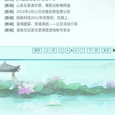
[新闻]
心系玩家谱华章，推陈出新铸辉煌
[新闻]
2012年1月11日合服名称投票公告
[新闻]
网易科技2011年终策划：在路上
[新闻]
皇城盛宴、宫城演武——元旦活动介绍
[新闻]
请各位玩家注意保管游戏帐号安全
首页
上一页
3
4
5
6
7
下一页
末页