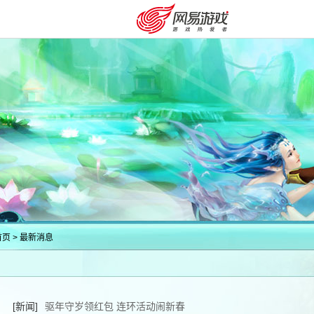
首页
>
最新消息
购卡充值
客服中心
[新闻]
驱年守岁领红包 连环活动闹新春