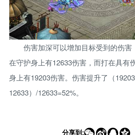
伤害加深可以增加目标受到的伤害
在守护身上有12633伤害，而打在具有
身上有19203伤害。伤害提升了（19203
5
//xy3.163.com/m/2022/08/22/6426_6232
加载ing
12633）/12633=52%。




分享到: