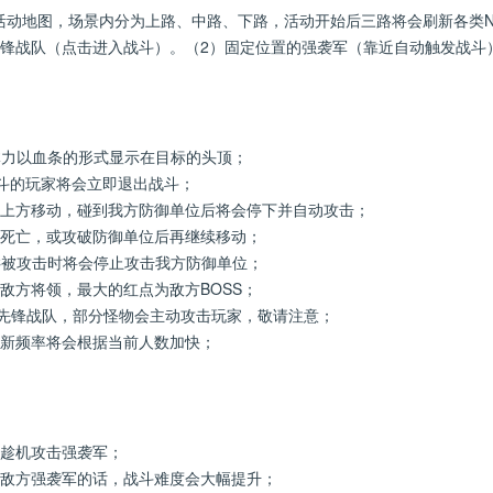
地图，场景内分为上路、中路、下路，活动开始后三路将会刷新各类N
战队（点击进入战斗）。（2）固定位置的强袭军（靠近自动触发战斗
体力以血条的形式显示在目标的头顶；
战斗的玩家将会立即退出战斗；
左上方移动，碰到我方防御单位后将会停下并自动攻击；
到死亡，或攻破防御单位后再继续移动；
C被攻击时将会停止攻击我方防御单位；
敌方将领，最大的红点为敌方BOSS；
于先锋战队，部分怪物会主动攻击玩家，敬请注意；
刷新频率将会根据当前人数加快；
以趁机攻击强袭军；
击敌方强袭军的话，战斗难度会大幅提升；