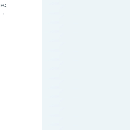
PC。
）。