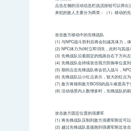
点击左侧的活动信息栏战况按钮可以弹出活动
来犯的敌人主要分为两类：（1）移动的先锋
攻击敌方移动中的先锋战队
(1) 与NPC战斗胜利后将会扣减其体力，
(2) NPC体力为0时立即消失，此时与其
(3) 先锋战队沿着固定的线路自右下方向
(4) 先锋战队会持续攻击我方防御单位直
(5) 期间点击先锋战队将会切入战斗，NP
(6) 先锋战队以小红点表示，较大的红点为
(7) 敌方将领和敌方BOSS的战斗难度高
(8) 活动场景内人数增多时，先锋战队的
攻击敌方固定位置的强袭军
(1) 将先锋战队压制到敌方强袭军附近可
(2) 越过先锋战队直接跑到强袭军附近攻