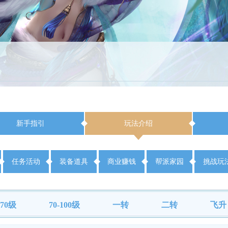
新手指引
玩法介绍
任务活动
装备道具
商业赚钱
帮派家园
挑战玩
-70级
70-100级
一转
二转
飞升