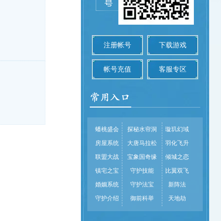
注册帐号
下载游戏
帐号充值
客服专区
蟠桃盛会
探秘水帘洞
璇玑幻域
房屋系统
大唐马拉松
羽化飞升
联盟大战
宝象国奇缘
倾城之恋
镇宅之宝
守护技能
比翼双飞
婚姻系统
守护法宝
新阵法
守护介绍
御前科举
天地劫