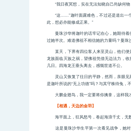
“我日夜冥想，实在无法知晓自己尚缺何物，
“这……”迦叶面露难色，不过还是道出一个
此，想必亦能修成正果。”
曼珠沙华将迦叶的话牢记在心，她期待着佛
过她半次。难道佛祖不相信她的力量吗？曼珠
某天，下界有四位客人来至灵山，他们便是
龙族面临灭族之祸，望佛祖凭借无边法力，收
几日。四海龙王垂头离去，感慨世道不公。
灵山又恢复了往日的平静，然而，亲眼见到
是迦叶所说的“无上功德”吗？与其守株待兔
大鹏金翅鸟，我一定要将你擒拿，这样我才
【相遇，天边的金羽】
海平面上，狂风怒号，卷起海浪千丈，无数
这是曼珠沙华生平第一次看见战争，她对大