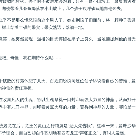
破败的村落。整个村子被洪水浸泡着，只有一处小山坡上，聚集着逃难
，迦楼带着几条鱼降落在小山坡上，几个孩子欢呼雀跃地向他奔去。
乎不是那么憎恶眼前这个男人了。她走到孩子们面前，将一颗种子丢进
，树上结着丰硕的果实，果实熟透，落满一地。
笑，她突然发现，迦楼的目光停留在果子上良久，当她捕捉到他的目光
吧。奇怪，我在期待什么呢……
破败的村落休憩了几天。百姓们纷纷向这位仙子诉说着自己的苦难，曼
为神仙的责任重担。
收集凡人的生魂，欲以生魂祭奠一口封印着强大力量的神鼎，从而打开
界中有九口神鼎，封印着灵宝天尊的力量，若得到神鼎的力量，哪怕是一
龙在后，龙王的灵山之行纯属是“恶人先告状”。这样一来，曼珠沙华
予理会，而自己却自作聪明地替四海龙王“声张正义”，真叫人羞恼。