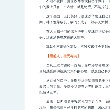
不知不觉间，曼珠沙华发现自己来到了一片
们的脸上只有一个表情，就是绝望。不消片刻
这个画面，无比美好，曼珠沙华发现自己似
间，种子发芽成长，瞬间长成了一颗参天大树
在大人孩子们的惊呼声中，曼珠沙华抬头微
头，迅速消失在灰霾的天空中。
真是个不坦诚的家伙，不过应该还会遇到他
【眼前人，生死与共】
自从上次与迦楼一战后，曼珠沙华便在这个
真切感受到佛祖慈悲为怀的心境，以及自己身
从百姓的口中，曼珠沙华得知四海龙王正在
股强大的力量。曼珠沙华曾在天界听说过，三
以撼动三界。
看来，是四海龙王残害凡间百姓在先，迦楼屠
境地，想必佛祖早已预料龙宫的阴谋，因此才不