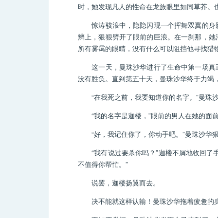
时，她发现凡人的性命在龙族眼里如同草芥。
惊涛骇浪中，隐隐闪现一个挥舞双翼的身影
辫上，狠狠劈开了眼前的巨浪。在一刹那，她
所有雾霭的眼睛，没有什么可以阻挡他寻找猎
这一天，曼珠沙华进行了生命中第一场真正
没有胜负。直到第五十天，曼珠沙华终于力竭
“在我死之前，我要知道你的名字。”曼珠沙
“我的名字是迦楼，”眼前的男人在她的面前
“好，我记住你了，你动手吧。”曼珠沙华狠
“我有说过要杀你吗？”迦楼不屑地收回了手
不值得你帮忙。”
说罢，迦楼扬翼而去。
决不能就这样认输！曼珠沙华拖着疲惫的身