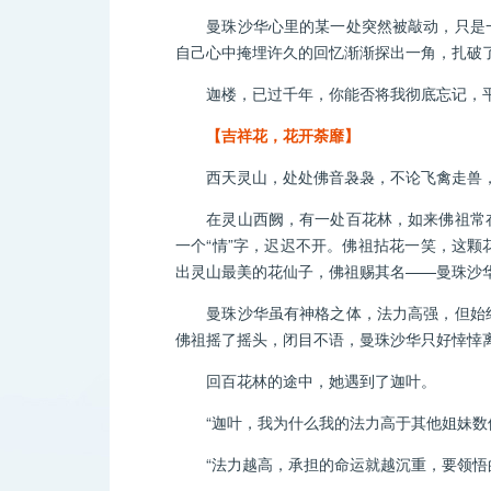
曼珠沙华心里的某一处突然被敲动，只是一
自己心中掩埋许久的回忆渐渐探出一角，扎破
迦楼，已过千年，你能否将我彻底忘记，平
【吉祥花，花开荼靡】
西天灵山，处处佛音袅袅，不论飞禽走兽，
在灵山西阙，有一处百花林，如来佛祖常在
一个“情”字，迟迟不开。佛祖拈花一笑，这
出灵山最美的花仙子，佛祖赐其名——曼珠沙
曼珠沙华虽有神格之体，法力高强，但始终
佛祖摇了摇头，闭目不语，曼珠沙华只好悻悻
回百花林的途中，她遇到了迦叶。
“迦叶，我为什么我的法力高于其他姐妹数倍
“法力越高，承担的命运就越沉重，要领悟的