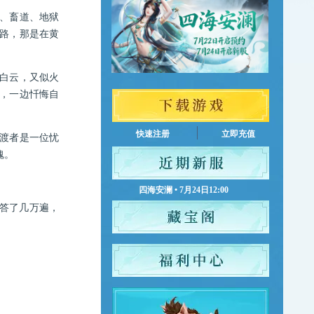
、畜道、地狱
路，那是在黄
白云，又似火
，一边忏悔自
快速注册
立即充值
渡者是一位忧
魂。
四海安澜 • 7月24日12:00
答了几万遍，