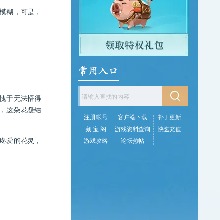
模糊，可是，
愧于无法悟得
此，这朵花凝结
注册帐号
客户端下载
补丁更新
藏 宝 阁
游戏资料查询
快速充值
疼爱的花灵，
游戏攻略
论坛热帖