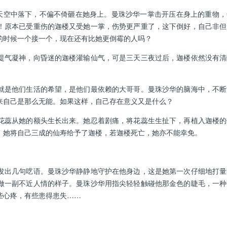
空中落下，不偏不倚砸在她身上。曼珠沙华一掌击开压在身上的重物，
！原本已受重伤的迦楼又受她一掌，伤势更严重了，这下倒好，自己非但
的时候一个接一个，现在还有比她更倒霉的人吗？
气凝神，向昏迷的迦楼灌输仙气，可是三天三夜过后，迦楼依然没有清
是他们生活的希望，是他们最依赖的大哥哥。曼珠沙华的脑海中，不断
来自己是那么无能。如果这样，自己存在意义又是什么？
蕊从她的额头生长出来。她忍着剧痛，将花蕊生生扯下，再植入迦楼的
，她将自己三成的仙寿给予了迦楼，若迦楼死亡，她亦不能幸免。
出几句呓语。曼珠沙华静静地守护在他身边，这是她第一次仔细地打量
做一副不近人情的样子。曼珠沙华用指尖轻轻触碰他那金色的睫毛，一种
些心疼，有些患得患失……