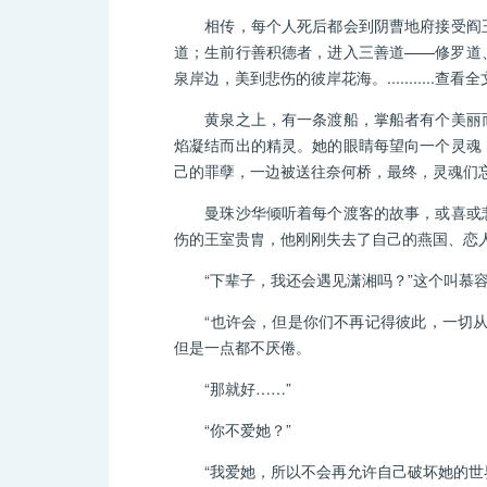
相传，每个人死后都会到阴曹地府接受阎王
道；生前行善积德者，进入三善道——修罗道
泉岸边，美到悲伤的彼岸花海。...........查看全
黄泉之上，有一条渡船，掌船者有个美丽而
焰凝结而出的精灵。她的眼睛每望向一个灵魂
己的罪孽，一边被送往奈何桥，最终，灵魂们
曼珠沙华倾听着每个渡客的故事，或喜或悲
伤的王室贵胄，他刚刚失去了自己的燕国、恋
“下辈子，我还会遇见潇湘吗？”这个叫慕容
“也许会，但是你们不再记得彼此，一切从陌
但是一点都不厌倦。
“那就好……”
“你不爱她？”
“我爱她，所以不会再允许自己破坏她的世