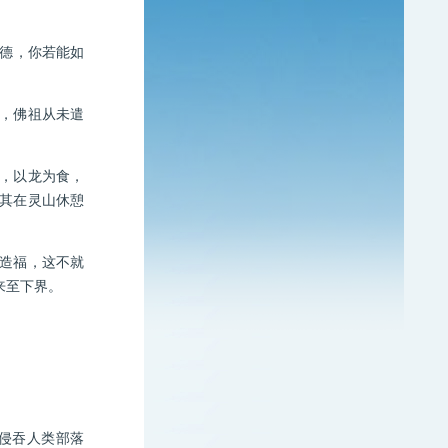
德，你若能如
，佛祖从未遣
，以龙为食，
其在灵山休憩
造福，这不就
来至下界。
侵吞人类部落