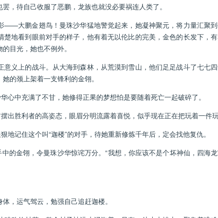
也罢，待自己收服了恶鹏，龙族也就没必要祸连人类了。
——大鹏金翅鸟！曼珠沙华猛地警觉起来，她凝神聚元，将力量汇聚到
清楚地看到眼前对手的样子，他有着无以伦比的完美，金色的长发下，有
物的目光，她也不例外。
意义上的战斗。从大海到森林，从荒漠到雪山，他们足足战斗了七七四
，她的颈上架着一支锋利的金翎。
华心中充满了不甘，她修得正果的梦想怕是要随着死亡一起破碎了。
摆出胜利者的高姿态，眼眉分明流露着喜悦，似乎现在正在把玩着一件
狠地记住这个叫“迦楼”的对手，待她重新修炼千年后，定会找他复仇。
中的金翎，令曼珠沙华惊诧万分。“我想，你应该不是个坏神仙，四海龙
体，运气驾云，勉强自己追赶迦楼。