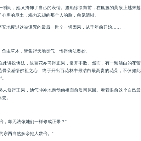
瞬间，她又掩饰了自己的表情。渡船徐徐向前，在氤氲的黄泉上越来越
了心房的厚土，竭力忘却的那个人的脸，愈见清晰。
安地度过这被诅咒的最后一世？一切因果，从千年前开始……
鱼虫草木，皆集得天地灵气，悟得佛法奥妙。
此讲说佛法，故百花亦习得正果，常开不败。然而，有一颗洁白的花蕾
颗花骨朵感悟佛祖之心，终于开出百花林中最洁白最高贵的花朵，不仅如
华。
未修得正果，她气冲冲地跑动佛祖面前质问原因。看着眼前这个自己最
离去。
，却无法像她们一样修成正果？”
东西自然多余她人数倍。”