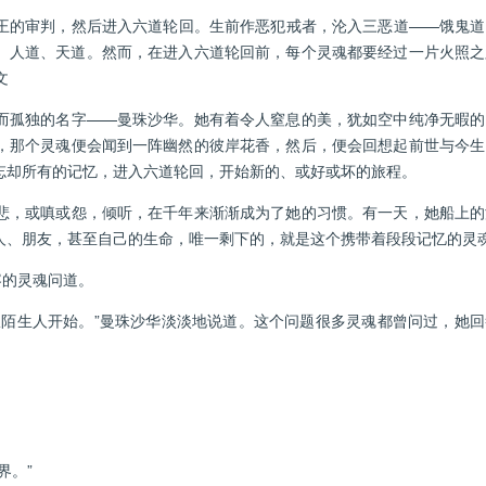
的审判，然后进入六道轮回。生前作恶犯戒者，沦入三恶道——饿鬼道
、人道、天道。然而，在进入六道轮回前，每个灵魂都要经过一片火照之
文
孤独的名字——曼珠沙华。她有着令人窒息的美，犹如空中纯净无暇的
，那个灵魂便会闻到一阵幽然的彼岸花香，然后，便会回想起前世与今生
忘却所有的记忆，进入六道轮回，开始新的、或好或坏的旅程。
，或嗔或怨，倾听，在千年来渐渐成为了她的习惯。有一天，她船上的
人、朋友，甚至自己的生命，唯一剩下的，就是这个携带着段段记忆的灵
的灵魂问道。
生人开始。”曼珠沙华淡淡地说道。这个问题很多灵魂都曾问过，她回
界。”