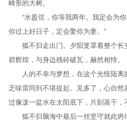
畸形的大树。
“水盈弦，你等我两年。我定会为你
你过上好日子，定会娶你为妻。”
狐不归走出门。夕阳笼罩着整个长
碧辉煌，与身边残砖破瓦，赫然相恃。
人的不幸与梦想，在这个光怪陆离
乏味雷同到不堪提起。见多了，心自然
过像泼一盆水在太阳底下，片刻蒸干，
狐不归脑海中最后一丝坚守就此坍