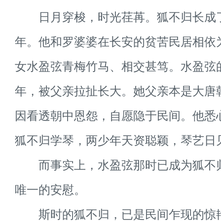
日月穿梭，时光荏苒。狐不归长成
年。他和罗婆婆在长安的贫苦民居相依
女水盈弦青梅竹马、相交甚笃。水盈弦
年，被父亲拉扯长大。她父亲本是大唐
因看透朝中恩怨，自愿隐于民间。他悉
狐不归学琴，两少年天资聪颖，琴艺日
而事实上，水盈弦那时已成为狐不
唯一的安慰。
斯时的狐不归，已是民间乍现的惊