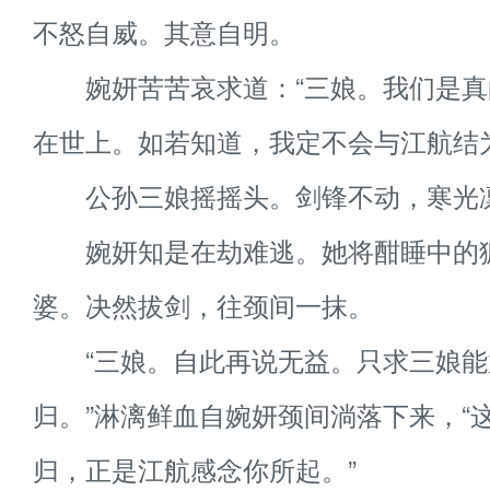
不怒自威。其意自明。
婉妍苦苦哀求道：“三娘。我们是真
在世上。如若知道，我定不会与江航结
公孙三娘摇摇头。剑锋不动，寒光
婉妍知是在劫难逃。她将酣睡中的
婆。决然拔剑，往颈间一抹。
“三娘。自此再说无益。只求三娘能
归。”淋漓鲜血自婉妍颈间淌落下来，“
归，正是江航感念你所起。”