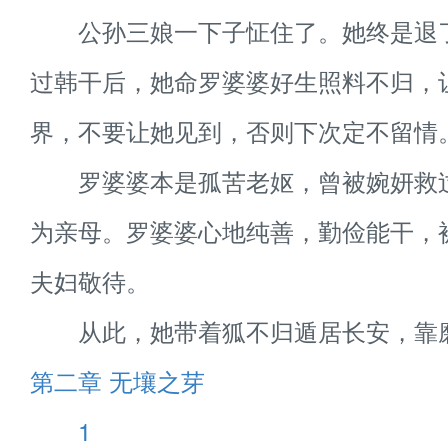
公孙三娘一下子怔住了。她终是退
过韩干后，她命罗婆婆好生照料不归，
界，不要让她见到，否则下次定不留情
罗婆婆本是孤苦老妪，曾被婉妍救
为亲母。罗婆婆心地纯善，勤俭能干，
夫妇敬待。
从此，她带着狐不归遁居长安，靠
第二章 无壤之芽
1