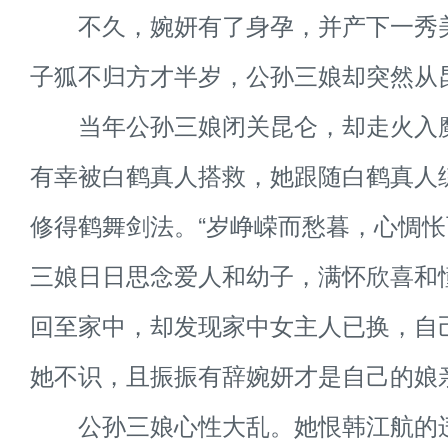
不久，婉妍有了身孕，并产下一秀
子狐不归方才半岁，公孙三娘却突然从
当年公孙三娘闭关昆仑，却走火入
有幸被白鹤真人搭救，她跟随白鹤真人
修得鹤舞剑法。“岁峥嵘而愁暮，心惆怅
三娘日日思念爱人和幼子，满怀欣喜和
回至家中，却发现家中女主人已换，自
她不识，且振振有辞婉妍才是自己的娘
公孙三娘心性大乱。她恨韩江航的