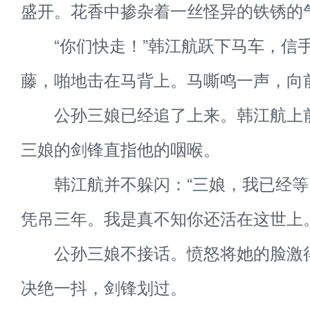
盛开。花香中掺杂着一丝怪异的铁锈的
“你们快走！”韩江航跃下马车，信
藤，啪地击在马背上。马嘶鸣一声，向
公孙三娘已经追了上来。韩江航上
三娘的剑锋直指他的咽喉。
韩江航并不躲闪：“三娘，我已经等
凭吊三年。我是真不知你还活在这世上。
公孙三娘不接话。愤怒将她的脸激
决绝一抖，剑锋划过。