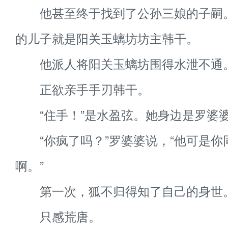
他甚至终于找到了公孙三娘的子嗣
的儿子就是阳关玉螭坊坊主韩干。
他派人将阳关玉螭坊围得水泄不通
正欲亲手手刃韩干。
“住手！”是水盈弦。她身边是罗婆
“你疯了吗？”罗婆婆说，“他可是你
啊。”
第一次，狐不归得知了自己的身世
只感荒唐。