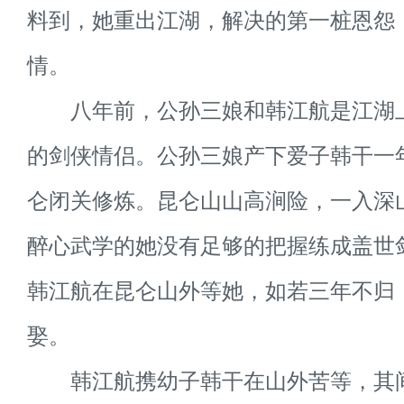
料到，她重出江湖，解决的第一桩恩怨
情。
八年前，公孙三娘和韩江航是江湖
的剑侠情侣。公孙三娘产下爱子韩干一
仑闭关修炼。昆仑山山高涧险，一入深
醉心武学的她没有足够的把握练成盖世
韩江航在昆仑山外等她，如若三年不归
娶。
韩江航携幼子韩干在山外苦等，其