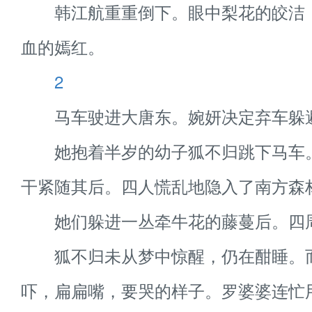
韩江航重重倒下。眼中梨花的皎洁
血的嫣红。
2
马车驶进大唐东。婉妍决定弃车躲
她抱着半岁的幼子狐不归跳下马车
干紧随其后。四人慌乱地隐入了南方森
她们躲进一丛牵牛花的藤蔓后。四
狐不归未从梦中惊醒，仍在酣睡。
吓，扁扁嘴，要哭的样子。罗婆婆连忙