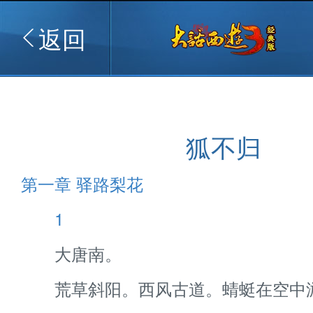
返回
狐不归
第一章 驿路梨花
1
大唐南。
荒草斜阳。西风古道。蜻蜓在空中